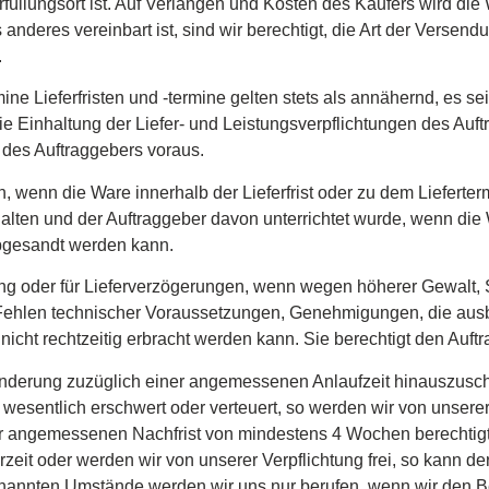
Erfüllungsort ist. Auf Verlangen und Kosten des Käufers wird 
 anderes vereinbart ist, sind wir berechtigt, die Art der Verse
.
ine Lieferfristen und -termine gelten stets als annähernd, es sei
Die Einhaltung der Liefer- und Leistungsverpflichtungen des Auf
 des Auftraggebers voraus.
en, wenn die Ware innerhalb der Lieferfrist oder zu dem Lieferte
halten und der Auftraggeber davon unterrichtet wurde, wenn di
abgesandt werden kann.
erung oder für Lieferverzögerungen, wenn wegen höherer Gewalt
. Fehlen technischer Voraussetzungen, Genehmigungen, die ausble
 nicht rechtzeitig erbracht werden kann. Sie berechtigt den Auft
inderung zuzüglich einer angemessenen Anlaufzeit hinauszusch
esentlich erschwert oder verteuert, so werden wir von unserer V
er angemessenen Nachfrist von mindestens 4 Wochen berechtigt, h
ferzeit oder werden wir von unserer Verpflichtung frei, so kann d
nannten Umstände werden wir uns nur berufen, wenn wir den Bes