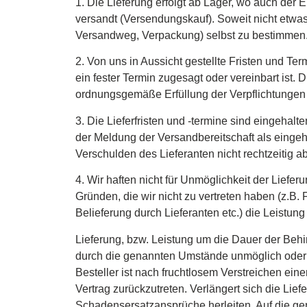
1. Die Lieferung erfolgt ab Lager, wo auch der 
versandt (Versendungskauf). Soweit nicht etwas
Versandweg, Verpackung) selbst zu bestimmen
2. Von uns in Aussicht gestellte Fristen und Term
ein fester Termin zugesagt oder vereinbart ist. 
ordnungsgemäße Erfüllung der Verpflichtungen
3. Die Lieferfristen und -termine sind eingehalt
der Meldung der Versandbereitschaft als einge
Verschulden des Lieferanten nicht rechtzeitig 
4. Wir haften nicht für Unmöglichkeit der Lief
Gründen, die wir nicht zu vertreten haben (z.B
Belieferung durch Lieferanten etc.) die Leistung
Lieferung, bzw. Leistung um die Dauer der Beh
durch die genannten Umstände unmöglich oder w
Besteller ist nach fruchtlosem Verstreichen ein
Vertrag zurückzutreten. Verlängert sich die Lie
Schadensersatzansprüche herleiten. Auf die ge